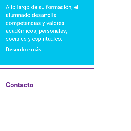
A lo largo de su formación, el
alumnado desarrolla
competencias y valores
académicos, personales,
sociales y espirituales.
Descubre más
Contacto
​Providencia, 6-8
08024 Barcelona ​​
692236279