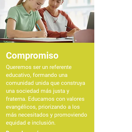
Compromiso
Queremos ser un referente
educativo, formando una
comunidad unida que construya
una sociedad más justa y
fraterna. Educamos con valores
evangélicos, priorizando a los
más necesitados y promoviendo
equidad e inclusión.