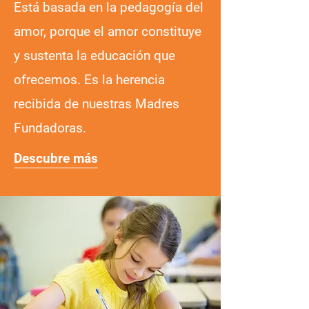
Está basada en la pedagogía del
amor, porque el amor constituye
y sustenta la educación que
ofrecemos. Es la herencia
recibida de nuestras Madres
Fundadoras.
Descubre más