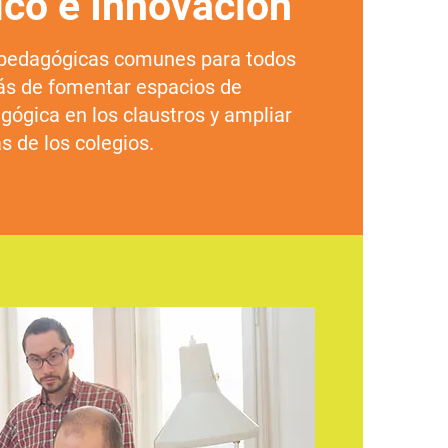
co e Innovación
s pedagógicas comunes para todos
ás de fomentar espacios de
gógica en los claustros y ampliar
s de los colegios.