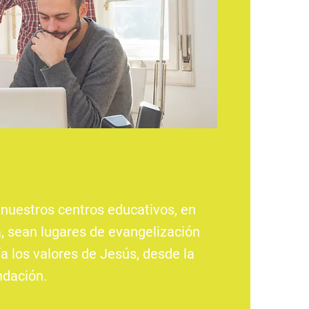
nuestros centros educativos, en
, sean lugares de evangelización
ía los valores de Jesús, desde la
ndación.