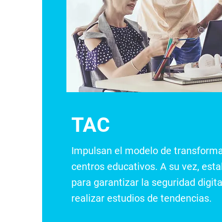
TAC
Impulsan el modelo de transformac
centros educativos. A su vez, est
para garantizar la seguridad digita
realizar estudios de tendencias.