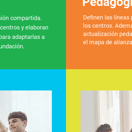
Pedagógi
Definen las línea
sión compartida.
los centros. Adem
centros y elaboran
actualización peda
para adaptarlas a
el mapa de alianza
Fundación.