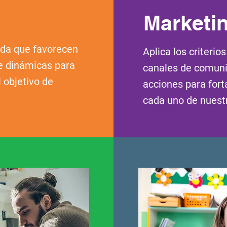
Marketi
ida que favorecen
Aplica los criterio
de dinámicas para
canales de comuni
 objetivo de
acciones para forta
cada uno de nuest