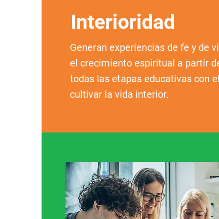
Interioridad
Generan experiencias de fe y de v
el crecimiento espiritual a partir 
todas las etapas educativas con el
cultivar la vida interior.