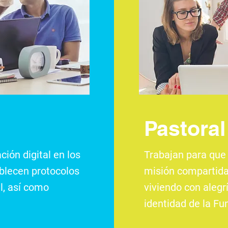
Pastoral
ión digital en los
Trabajan para que 
ablecen protocolos
misión compartida
l,
así como
viviendo con alegr
identidad de la Fu